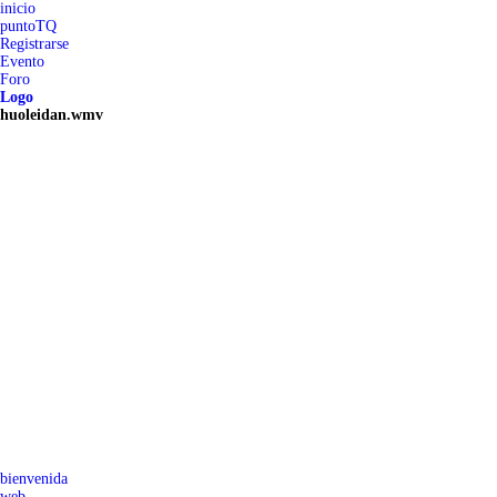
inicio
puntoTQ
Registrarse
Evento
Foro
Logo
huoleidan.wmv
bienvenida
web