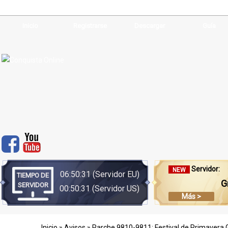
Inicio
Registrarse
Descargar
Guía
Servidor:
NEW
06:50:31
(Servidor EU)
TIEMPO DE
G
SERVIDOR
00:50:31
(Servidor US)
Más >
Inicio
»
Avisos
» Parche 9810-9811: Festival de Primavera G