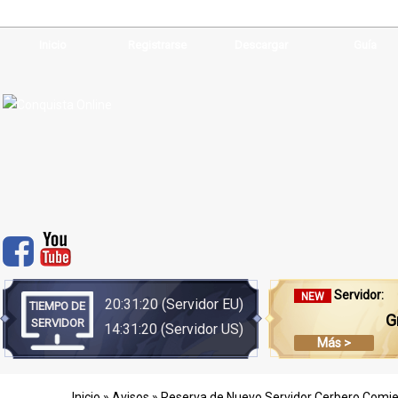
Inicio
Registrarse
Descargar
Guía
Servidor:
NEW
20:31:20
(Servidor EU)
TIEMPO DE
G
SERVIDOR
14:31:20
(Servidor US)
Más >
Inicio
»
Avisos
» Reserva de Nuevo Servidor Cerbero Comie