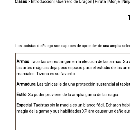
Clases
>
Introducción
|
Guerrero de Dragón
|
Pirata
|
Monje
|
Ninj
Taoísta de Agua
|
Guerrero
|
Troyano
|
Promoción
|
Renacimient
Los taoístas de Fuego son capaces de aprender de una amplia sele
Armas
: Taoístas se restringen en la elección de las armas. Su
las artes mágicas deja poco espacio para el estudio de las ar
marciales. Tizona es su favorito.
Armadura
: Las túnicas le da una protección sustancial al taoís
Estilo
: Su poder proviene de la amplia gama de la magia.
Especial
: Taoístas sin la magia es un blanco fácil. Echaron habi
magia de la gama y sus habilidades XP àra causar un daño aú