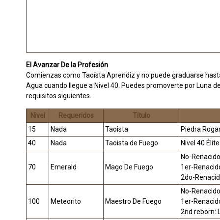
El Avanzar De la Profesión
Comienzas como Taoísta Aprendiz y no puede graduarse hasta qu
Agua cuando llegue a Nivel 40. Puedes promoverte por Luna de 
requisitos siguientes.
Nivel
Requeridos
Título
15
Nada
Taoista
Piedra Rogar
40
Nada
Taoista de Fuego
Nivel 40 Élit
No-Renacido:
70
Emerald
Mago De Fuego
1er-Renacid
2do-Renacid
No-Renacido
100
Meteorito
Maestro De Fuego
1er-Renacid
2nd reborn: 