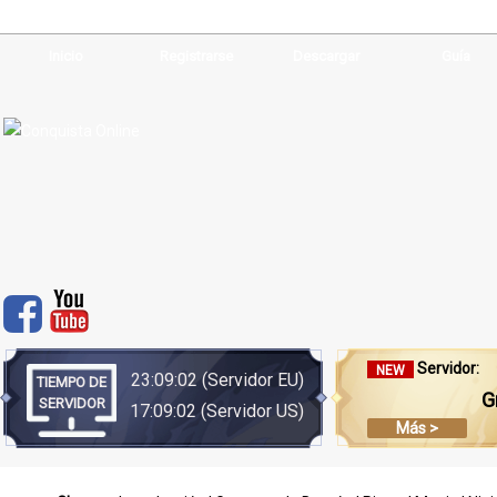
Inicio
Registrarse
Descargar
Guía
Servidor:
NEW
23:09:02
(Servidor EU)
TIEMPO DE
G
SERVIDOR
17:09:02
(Servidor US)
Más >