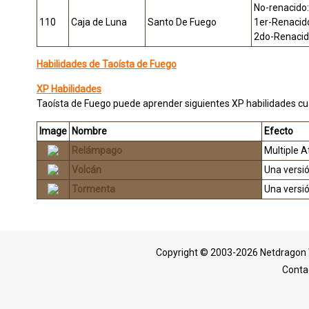
No-renacido:
110
Caja de Luna
Santo De Fuego
1er-Renacido
2do-Renacido
Habilidades de Taoísta de Fuego
XP Habilidades
Taoísta de Fuego puede aprender siguientes XP habilidades c
Image
Nombre
Efecto
Relámpago
Multiple A
Volcán
Una versió
Tormenta
Una versió
Copyright © 2003-2026 Netdragon 
Conta