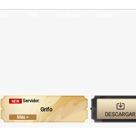
rgar
Guía
Top de juego
Acreditar
Servidor:
NEW
Grifo
DESCARGAR
Más >