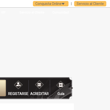
Conquista Online
|
Servicio al Cliente
VIP
Servicio al Cliente
Comunidad
REGISTARSE
ACREDITAR
Guía