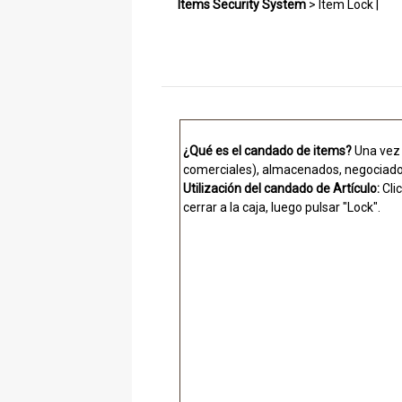
Items Security System
>
Item Lock
|
¿
Qué es el candado de items?
Una vez
comerciales), almacenados, negociados,
Utilización del candado de Artículo:
Cli
cerrar a la caja, luego pulsar "Lock".