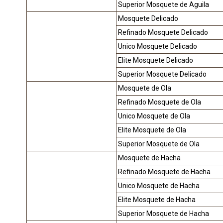
Superior Mosquete de Aguila
Mosquete Delicado
Refinado Mosquete Delicado
Unico Mosquete Delicado
Elite Mosquete Delicado
Superior Mosquete Delicado
Mosquete de Ola
Refinado Mosquete de Ola
Unico Mosquete de Ola
Elite Mosquete de Ola
Superior Mosquete de Ola
Mosquete de Hacha
Refinado Mosquete de Hacha
Unico Mosquete de Hacha
Elite Mosquete de Hacha
Superior Mosquete de Hacha