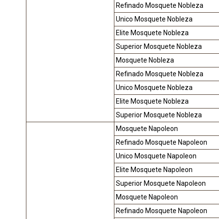
Refinado Mosquete Nobleza
Unico Mosquete Nobleza
Elite Mosquete Nobleza
Superior Mosquete Nobleza
Mosquete Nobleza
Refinado Mosquete Nobleza
Unico Mosquete Nobleza
Elite Mosquete Nobleza
Superior Mosquete Nobleza
Mosquete Napoleon
Refinado Mosquete Napoleon
Unico Mosquete Napoleon
Elite Mosquete Napoleon
Superior Mosquete Napoleon
Mosquete Napoleon
Refinado Mosquete Napoleon