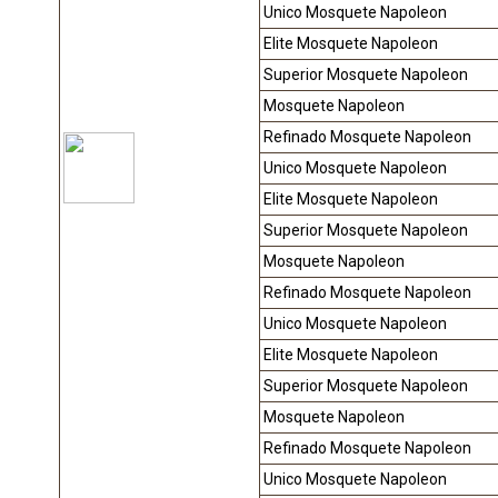
Unico Mosquete Napoleon
Elite Mosquete Napoleon
Superior Mosquete Napoleon
Mosquete Napoleon
Refinado Mosquete Napoleon
Unico Mosquete Napoleon
Elite Mosquete Napoleon
Superior Mosquete Napoleon
Mosquete Napoleon
Refinado Mosquete Napoleon
Unico Mosquete Napoleon
Elite Mosquete Napoleon
Superior Mosquete Napoleon
Mosquete Napoleon
Refinado Mosquete Napoleon
Unico Mosquete Napoleon