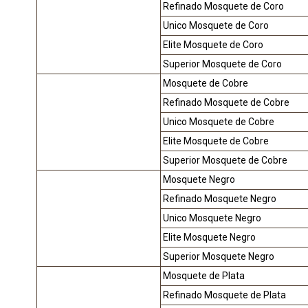
Refinado Mosquete de Coro
Unico Mosquete de Coro
Elite Mosquete de Coro
Superior Mosquete de Coro
Mosquete de Cobre
Refinado Mosquete de Cobre
Unico Mosquete de Cobre
Elite Mosquete de Cobre
Superior Mosquete de Cobre
Mosquete Negro
Refinado Mosquete Negro
Unico Mosquete Negro
Elite Mosquete Negro
Superior Mosquete Negro
Mosquete de Plata
Refinado Mosquete de Plata