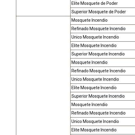
Elite Mosquete de Poder
Superior Mosquete de Poder
Mosquete Incendio
Refinado Mosquete Incendio
Unico Mosquete Incendio
Elite Mosquete Incendio
Superior Mosquete Incendio
Mosquete Incendio
Refinado Mosquete Incendio
Unico Mosquete Incendio
Elite Mosquete Incendio
Superior Mosquete Incendio
Mosquete Incendio
Refinado Mosquete Incendio
Unico Mosquete Incendio
Elite Mosquete Incendio