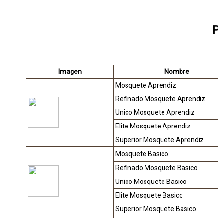
P
Imagen
Nombre
Mosquete Aprendiz
Refinado Mosquete Aprendiz
Unico Mosquete Aprendiz
Elite Mosquete Aprendiz
Superior Mosquete Aprendiz
Mosquete Basico
Refinado Mosquete Basico
Unico Mosquete Basico
Elite Mosquete Basico
Superior Mosquete Basico