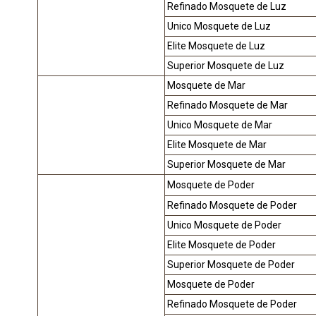
Refinado Mosquete de Luz
Unico Mosquete de Luz
Elite Mosquete de Luz
Superior Mosquete de Luz
Mosquete de Mar
Refinado Mosquete de Mar
Unico Mosquete de Mar
Elite Mosquete de Mar
Superior Mosquete de Mar
Mosquete de Poder
Refinado Mosquete de Poder
Unico Mosquete de Poder
Elite Mosquete de Poder
Superior Mosquete de Poder
Mosquete de Poder
Refinado Mosquete de Poder