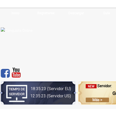
Inicio
Registrarse
Descargar
Guía
Servidor:
NEW
18:35:24
(Servidor EU)
TIEMPO DE
G
SERVIDOR
12:35:24
(Servidor US)
Más >