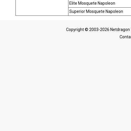
Elite Mosquete Napoleon
Superior Mosquete Napoleon
Copyright © 2003-2026 Netdragon 
Conta