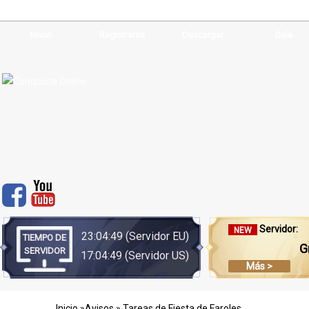
Inicio
Registrarse
Descargar
Guía
Servidor:
NEW
23:04:50
(Servidor EU)
TIEMPO DE
G
SERVIDOR
17:04:50
(Servidor US)
Más >
Inicio
»
Avisos
» Tareas de Fiesta de Faroles