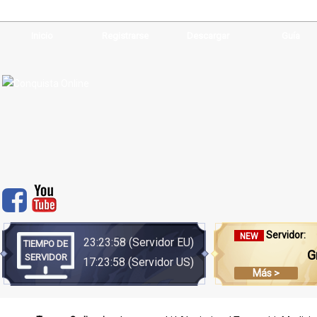
Inicio
Registrarse
Descargar
Guía
Servidor:
NEW
23:23:58
(Servidor EU)
TIEMPO DE
G
SERVIDOR
17:23:58
(Servidor US)
Más >