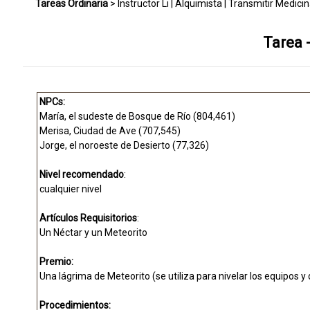
Tareas Ordinaria
>
Instructor Li
|
Alquimista
|
Transmitir Medici
Carta
|
Intercambiar Gemas Por Meteoritos
|
Conquistar Boa
|
T
Tarea 
Campanilla
|
Anillo Congelado
|
Colgante Jade Suerte
|
Excepto 
Manantial De Luna
|
Gema De Luna
|
Caja De Luna
|
Isla De Ries
NPCs:
María, el sudeste de Bosque de Río (804,461)
Meteorito
|
Batalla decisiva
|
Laberinto De Tesoro
|
Pasar El Ciel
Merisa, Ciudad de Ave (707,545)
Jorge, el noroeste de Desierto (77,326)
Renacimiento
|
2 Renacimiento
|
Estadio de Estrella
|
Pasaporte
Nivel recomendado
:
cualquier nivel
Artículos Requisitorios
:
Un Néctar y un Meteorito
Premio:
Una lágrima de Meteorito (se utiliza para nivelar los equipos y 
Procedimientos: