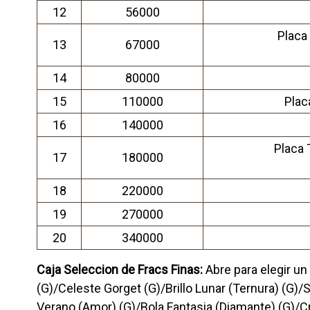
12
56000
Placa
13
67000
14
80000
15
110000
Plac
16
140000
Placa 
17
180000
18
220000
19
270000
20
340000
Caja Seleccion de Fracs Finas:
Abre para elegir u
(G)/Celeste Gorget (G)/Brillo Lunar (Ternura) (G)
Verano (Amor) (G)/Bola Fantasia (Diamante) (G)/C