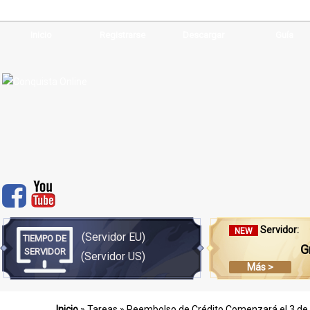
Inicio
Registrarse
Descargar
Guía
Servidor:
NEW
(Servidor EU)
TIEMPO DE
G
SERVIDOR
(Servidor US)
Más >
Inicio
»
Tareas
» Reembolso de Crédito Comenzará el 3 de