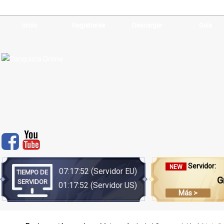
Inicio
Registrarse
Descargar
Guía
Servidor:
NEW
07:17:52
(Servidor EU)
TIEMPO DE
G
SERVIDOR
01:17:52
(Servidor US)
Más >