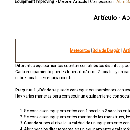
Equipment Improving
>
Mejorar Artículo
|
Composición
|
Abrir S
Gemas
|
Encantamiento & Estabilización
|
Demonio Rey Dragó
Artículo - A
Meteoritos
|
Bola de Dragón
|
Art
Diferentes equipamientos cuentan con atributos distintos, pue
Cada equipamiento puedes tener al máximo 2 socalos y en cad
sobre socalos en equipamientos.
Pregunta 1. ¿Dónde se puede conseguir equipamientos con so
Hay varias maneras para conseguir un equipamiento con socalo
Se consiguen equipamientos con 1 socalo o 2 socalos en la
Se consiguen equipamientos mantando los monstruos, los
Cuando subes el nivel o la calidad de un equipamiento con
Abrir socalos directamente en un equipamiento o talismán