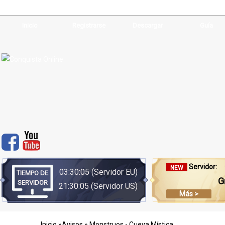
Inicio
Registrarse
Descargar
Guía
Servidor:
NEW
03:30:06
(Servidor EU)
TIEMPO DE
G
SERVIDOR
21:30:06
(Servidor US)
Más >
Inicio
»
Avisos
» Monstruos - Cueva Mística