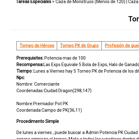
Tareas Especiales
>
Caza de Monstruos (Menos de 120)
|
Caza 
De Clan
|
Bestia de Clan
|
PK Mensual y Semanal
|
Evento De Ll
Tor
Torneo pk de potencia
|
Orquídea
|
Espectaculo de Concurso
|
Torneo de Héroes
Torneo PK de Grupo
Profesión de gue
Prerequisites:
Potencia mas de 100
Recompensa:
Las Exps Equivale 5 Bola de Exps, Halo de Ganad
Tiempo:
Lunes a Viernes hay 5 Torneo PK de Potencia de los di
Npc:
Nombre: Comerciante
Coordenadas:Ciudad Dragon(298,147)
Nombre:Premiador Pot PK
Coordenada:Campo de PK(36,11)
Procedimento Simple
De lunes a viernes , puede buscar a Admin Potencia PK Ciudad