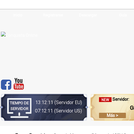
Inicio
Registrarse
Descargar
Guía
Servidor:
NEW
13:12:11
(Servidor EU)
TIEMPO DE
G
SERVIDOR
07:12:11
(Servidor US)
Más >